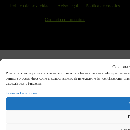
Política de privacidad
Aviso legal
Política de cookies
Contacta con nosotros
Gestionar
Para ofrecer las mejores experiencias, utilizamos tecnologías como las cookies para almacen
permitirá procesar datos como el comportamiento de navegación o las identificaciones únicas 
características y funciones.
Gestionar los servicios
D
Ver p