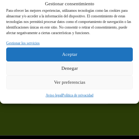
Gestionar consentimiento
Para ofrecer las mejores experiencias, utilizamos tecnologías como las cookies para
almacenar y/o acceder a la información del dispositivo. El consentimiento de estas
tecnologías nos permitirá procesar datos como el comportamiento de navegación o las
Contacta con nosotros
identificaciones únicas en este sitio. No consentir o retirar el consentimiento, puede
afectar negativamente a ciertas características y funciones.
Gestionar los servicios
¿Quieres comunicarnos alguna
Aceptar
incidencia?
Rellena nuestro formulario y nos pondremos en
Denegar
contacto contigo cuanto antes.
Ver preferencias
Aviso legal
Política de privacidad
CONTACTA CON NOSOTROS