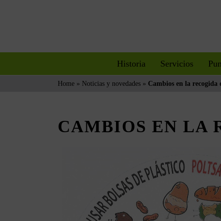
Saltar
al
contenido
Historia
Servicios
Pun
Home
»
Noticias y novedades
»
Cambios en la recogida 
CAMBIOS EN LA 