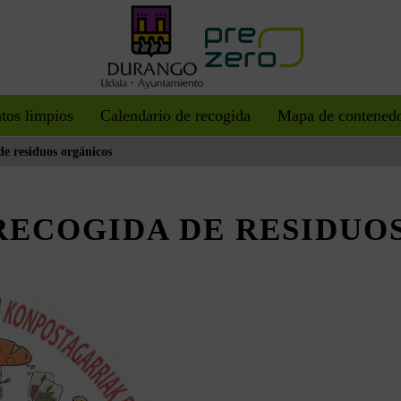
tos limpios
Calendario de recogida
Mapa de contened
de residuos orgánicos
RECOGIDA DE RESIDUO