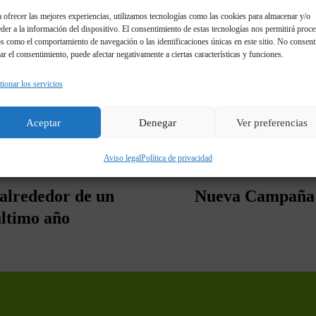
os de flores y plantas, posos y filtros de café, bolsitas
 ofrecer las mejores experiencias, utilizamos tecnologías como las cookies para almacenar y/o
ería, frutos secos y sus cáscaras, tapones de corcho natu
der a la información del dispositivo. El consentimiento de estas tecnologías nos permitirá proce
s como el comportamiento de navegación o las identificaciones únicas en este sitio. No consent
e papel sucios, palillos, caramelos y golosinas, cereales
rar el consentimiento, puede afectar negativamente a ciertas características y funciones.
tensilios que sean compostables.
ionar los servicios
Aceptar
Denegar
Ver preferencias
Aviso legal
Política de privacidad
 alrededor de un
Nueva Campaña 
ltimo año